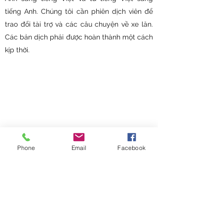
tiếng Anh. Chúng tôi cần phiên dịch viên để
trao đổi tài trợ và các câu chuyện về xe lăn.
Các bản dịch phải được hoàn thành một cách
kịp thời.
QUYÊN GÓP
Phone
Email
Facebook
Chúng tôi tin rằng cách tốt nhất để các sáng
kiến của chúng tôi thành công là cộng đồng
phải tham gia tích cực. Nếu bạn đang tìm
kiếm một phương tiện hữu ích để trở thành
một phần trong nỗ lực của chúng tôi, thì đã
đến lúc Đóng góp và tham gia các nỗ lực của